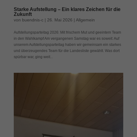
Cookies auswählen.
Starke Aufstellung – Ein klares Zeichen für die
Zukunft
Alle akzeptieren
Speichern
von
buendnis-c
|
26. Mai 2026
|
Allgemein
Zurück
Aufstellungsparteitag 2026: Mit frischem Mut und geeintem Team
Datenschutzeinstellungen
in den Wahlkampf Am vergangenen Samstag war es soweit: Auf
Essenziell (1)
unserem Aufstellungsparteitag haben wir gemeinsam ein starkes
und überzeugendes Team für die Landesliste gewählt. Was dort
Essenzielle Cookies ermöglichen grundlegende Funktionen und sind für
die einwandfreie Funktion der Website erforderlich.
spürbar war, ging weit...
Cookie-Informationen anzeigen
Exte
Externe Medien (7)
Inhalte von Videoplattformen und Social-Media-Plattformen werden
standardmäßig blockiert. Wenn Cookies von externen Medien akzeptiert
werden, bedarf der Zugriff auf diese Inhalte keiner manuellen Einwilligung
mehr.
Cookie-Informationen anzeigen
Datenschutzerklärung
Impressum