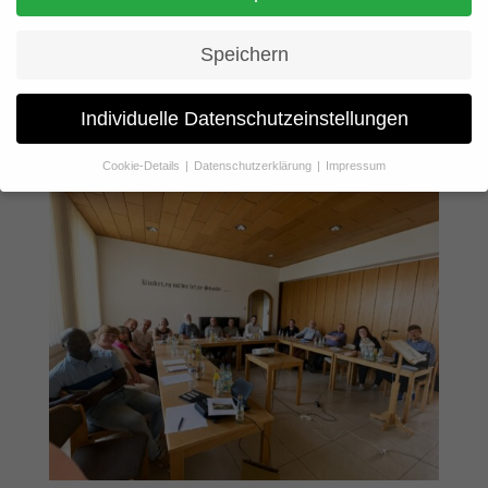
Liebe Parteifreundinnen und Parteifreunde,als Landesverband
Speichern
von Bündnis C – Christen für Deutschland haben wir uns
entschlossen,an den kommenden Landtagswahlen am 25. April
2027 in NRW mit Direktkandidaten und als Landesliste
Individuelle Datenschutzeinstellungen
anzutreten.Um an den Wahlen...
Cookie-Details
Datenschutzerklärung
Impressum
Datenschutzeinstellungen
Wenn Sie unter 16 Jahre alt sind und Ihre Zustimmung zu
freiwilligen Diensten geben möchten, müssen Sie Ihre
Erziehungsberechtigten um Erlaubnis bitten.
Wir verwenden Cookies und andere Technologien auf unserer
Website. Einige von ihnen sind essenziell, während andere uns
helfen, diese Website und Ihre Erfahrung zu verbessern.
Personenbezogene Daten können verarbeitet werden (z. B. IP-
Adressen), z. B. für personalisierte Anzeigen und Inhalte oder
Anzeigen- und Inhaltsmessung.
Weitere Informationen über die
Verwendung Ihrer Daten finden Sie in unserer
Datenschutzerklärung
.
Hier finden Sie eine Übersicht über alle verwendeten Cookies. Sie
können Ihre Einwilligung zu ganzen Kategorien geben oder sich
weitere Informationen anzeigen lassen und so nur bestimmte