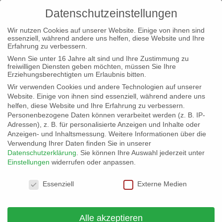
Datenschutzeinstellungen
Wir nutzen Cookies auf unserer Website. Einige von ihnen sind
essenziell, während andere uns helfen, diese Website und Ihre
Erfahrung zu verbessern.
Wenn Sie unter 16 Jahre alt sind und Ihre Zustimmung zu
freiwilligen Diensten geben möchten, müssen Sie Ihre
Erziehungsberechtigten um Erlaubnis bitten.
Wir verwenden Cookies und andere Technologien auf unserer
Website. Einige von ihnen sind essenziell, während andere uns
helfen, diese Website und Ihre Erfahrung zu verbessern.
Personenbezogene Daten können verarbeitet werden (z. B. IP-
Adressen), z. B. für personalisierte Anzeigen und Inhalte oder
Anzeigen- und Inhaltsmessung.
Weitere Informationen über die
Verwendung Ihrer Daten finden Sie in unserer
Datenschutzerklärung
.
Sie können Ihre Auswahl jederzeit unter
Einstellungen
widerrufen oder anpassen.
Datenschutzeinstellungen
Essenziell
Externe Medien
Wir sammeln Unterstützungsunterschriften für
die Landtagswahl 2027
Alle akzeptieren
von
buendnis-c
|
14. Juli 2026
|
Allgemein