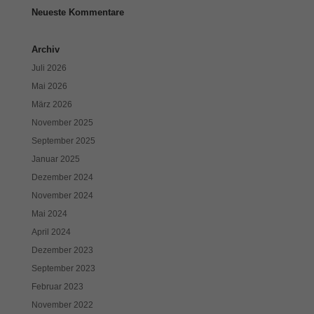
Cookies auswählen.
Neueste Kommentare
Alle akzeptieren
Speichern
Archiv
Juli 2026
Zurück
Datenschutzeinstellungen
Mai 2026
Essenziell (1)
März 2026
Essenzielle Cookies ermöglichen grundlegende Funktionen und sind für
November 2025
die einwandfreie Funktion der Website erforderlich.
September 2025
Cookie-Informationen anzeigen
Januar 2025
Exte
Externe Medien (7)
Dezember 2024
November 2024
Inhalte von Videoplattformen und Social-Media-Plattformen werden
Mai 2024
standardmäßig blockiert. Wenn Cookies von externen Medien akzeptiert
werden, bedarf der Zugriff auf diese Inhalte keiner manuellen Einwilligung
April 2024
mehr.
Dezember 2023
Cookie-Informationen anzeigen
September 2023
Datenschutzerklärung
Impressum
Februar 2023
November 2022