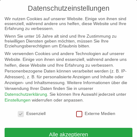
Datenschutzeinstellungen
Wir nutzen Cookies auf unserer Website. Einige von ihnen sind
essenziell, während andere uns helfen, diese Website und Ihre
Erfahrung zu verbessern.
Wenn Sie unter 16 Jahre alt sind und Ihre Zustimmung zu
freiwilligen Diensten geben möchten, müssen Sie Ihre
Erziehungsberechtigten um Erlaubnis bitten.
Wir verwenden Cookies und andere Technologien auf unserer
Website. Einige von ihnen sind essenziell, während andere uns
helfen, diese Website und Ihre Erfahrung zu verbessern.
Personenbezogene Daten können verarbeitet werden (z. B. IP-
Adressen), z. B. für personalisierte Anzeigen und Inhalte oder
Anzeigen- und Inhaltsmessung.
Weitere Informationen über die
Verwendung Ihrer Daten finden Sie in unserer
Datenschutzerklärung
.
Sie können Ihre Auswahl jederzeit unter
Einstellungen
widerrufen oder anpassen.
Datenschutzeinstellungen
Essenziell
Externe Medien
Landesparteitag in Espelkamp:
Landesvorstand neu gewählt
Alle akzeptieren
von
buendnis-c
|
2. Nov. 2024
|
Allgemein