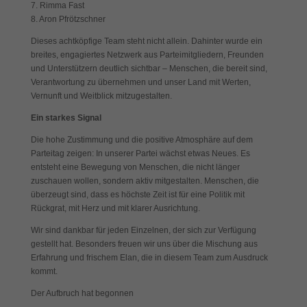
7. Rimma Fast
Cookies auswählen.
8. Aron Pfrötzschner
Alle akzeptieren
Speichern
Dieses achtköpfige Team steht nicht allein. Dahinter wurde ein
breites, engagiertes Netzwerk aus Parteimitgliedern, Freunden
Zurück
und Unterstützern deutlich sichtbar – Menschen, die bereit sind,
Datenschutzeinstellungen
Verantwortung zu übernehmen und unser Land mit Werten,
Essenziell (1)
Vernunft und Weitblick mitzugestalten.
Essenzielle Cookies ermöglichen grundlegende Funktionen und sind für
Ein starkes Signal
die einwandfreie Funktion der Website erforderlich.
Die hohe Zustimmung und die positive Atmosphäre auf dem
Cookie-Informationen anzeigen
Parteitag zeigen: In unserer Partei wächst etwas Neues. Es
entsteht eine Bewegung von Menschen, die nicht länger
Exte
Externe Medien (7)
zuschauen wollen, sondern aktiv mitgestalten. Menschen, die
überzeugt sind, dass es höchste Zeit ist für eine Politik mit
Inhalte von Videoplattformen und Social-Media-Plattformen werden
Rückgrat, mit Herz und mit klarer Ausrichtung.
standardmäßig blockiert. Wenn Cookies von externen Medien akzeptiert
werden, bedarf der Zugriff auf diese Inhalte keiner manuellen Einwilligung
Wir sind dankbar für jeden Einzelnen, der sich zur Verfügung
mehr.
gestellt hat. Besonders freuen wir uns über die Mischung aus
Cookie-Informationen anzeigen
Erfahrung und frischem Elan, die in diesem Team zum Ausdruck
kommt.
Datenschutzerklärung
Impressum
Der Aufbruch hat begonnen