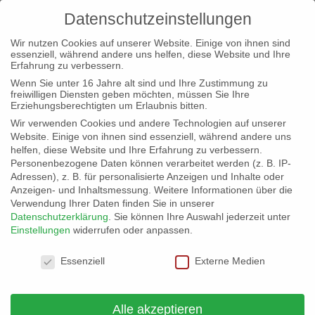
Datenschutzeinstellungen
Wir nutzen Cookies auf unserer Website. Einige von ihnen sind
essenziell, während andere uns helfen, diese Website und Ihre
Erfahrung zu verbessern.
Wenn Sie unter 16 Jahre alt sind und Ihre Zustimmung zu
freiwilligen Diensten geben möchten, müssen Sie Ihre
Starke Aufstellung – Ein klares
Erziehungsberechtigten um Erlaubnis bitten.
Zeichen für die Zukunft
Wir verwenden Cookies und andere Technologien auf unserer
Website. Einige von ihnen sind essenziell, während andere uns
von
buendnis-c
|
26. Mai 2026
|
Allgemein
helfen, diese Website und Ihre Erfahrung zu verbessern.
Personenbezogene Daten können verarbeitet werden (z. B. IP-
Adressen), z. B. für personalisierte Anzeigen und Inhalte oder
Anzeigen- und Inhaltsmessung.
Weitere Informationen über die
Verwendung Ihrer Daten finden Sie in unserer
Datenschutzerklärung
.
Sie können Ihre Auswahl jederzeit unter
Einstellungen
widerrufen oder anpassen.
Datenschutzeinstellungen
Essenziell
Externe Medien
Alle akzeptieren