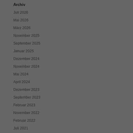
Cookies auswählen.
Archiv
Juli 2026
Alle akzeptieren
Speichern
Mai 2026
März 2026
Zurück
Datenschutzeinstellungen
November 2025
Essenziell (1)
September 2025
Essenzielle Cookies ermöglichen grundlegende Funktionen und sind für
Januar 2025
die einwandfreie Funktion der Website erforderlich.
Dezember 2024
Cookie-Informationen anzeigen
November 2024
Exte
Mai 2024
Externe Medien (7)
April 2024
Inhalte von Videoplattformen und Social-Media-Plattformen werden
Dezember 2023
standardmäßig blockiert. Wenn Cookies von externen Medien akzeptiert
werden, bedarf der Zugriff auf diese Inhalte keiner manuellen Einwilligung
September 2023
mehr.
Februar 2023
Cookie-Informationen anzeigen
November 2022
Datenschutzerklärung
Impressum
Februar 2022
Juli 2021